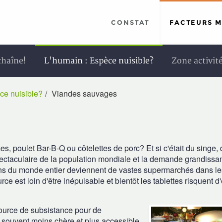
CONSTAT
FACTEURS 
chaîne!
L'humain : Espèce nuisible?
Zone activit
ce nuisible?
Viandes sauvages
 poulet Bar-B-Q ou côtelettes de porc? Et si c'était du singe, 
ectaculaire de la population mondiale et la demande grandissa
céans du monde entier deviennent de vastes supermarchés dans l
 est loin d'être inépuisable et bientôt les tablettes risquent d'
source de subsistance pour de
 souvent moins chère et plus accessible