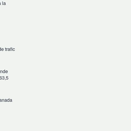
 la
e trafic
ende
263,5
Canada