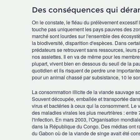
Des conséquences qui déra
On le constate, le fléau du prélèvement excessi
touche pas uniquement les pays pauvres des zon
marché sont lourdes sur l'ensemble des écosystèm
la biodiversité, disparition d'espèces. Dans cert
prédateurs se retrouvent sans ressources, leurs 
nos assiettes.
Il en va de même pour les membre
plupart, vivent bien en dessous du seuil de la pa
quotidien et ils risquent de perdre une important
pour un animal chassé par subsistance, 10 le so
La consommation illicite de la viande sauvage s
Souvent découpée, emballée et transportée dans 
virus et bactéries à ceux qui la consomment. Le vir
des maladies virales les plus meurtrières : entr
l'infection. En mars 2003, l'Organisation mondia
dans la République du Congo. Des médias ont rap
du Gabon où de la viande de singe avait été c