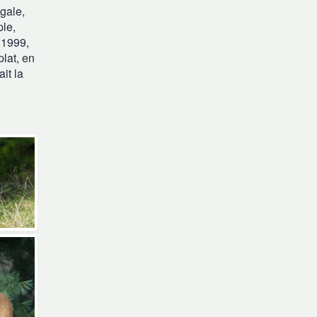
gale,
ple,
 1999,
lat, en
it la