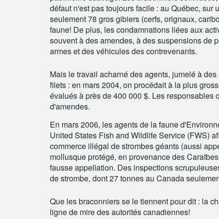
défaut n'est pas toujours facile : au Québec, su
seulement 78 gros gibiers (cerfs, orignaux, caribo
faune! De plus, les condamnations liées aux acti
souvent à des amendes, à des suspensions de pe
armes et des véhicules des contrevenants.
Mais le travail acharné des agents, jumelé à des
filets : en mars 2004, on procédait à la plus gro
évalués à près de 400 000 $. Les responsables o
d'amendes.
En mars 2006, les agents de la faune d'Environ
United States Fish and Wildlife Service (FWS) a
commerce illégal de strombes géants (aussi app
mollusque protégé, en provenance des Caraïbes,
fausse appellation. Des inspections scrupuleuses
de strombe, dont 27 tonnes au Canada seulemen
Que les braconniers se le tiennent pour dit : la 
ligne de mire des autorités canadiennes!