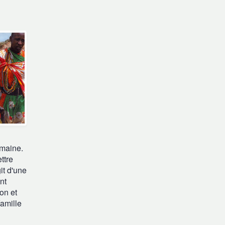
umaine.
ttre
it d'une
nt
on et
amille