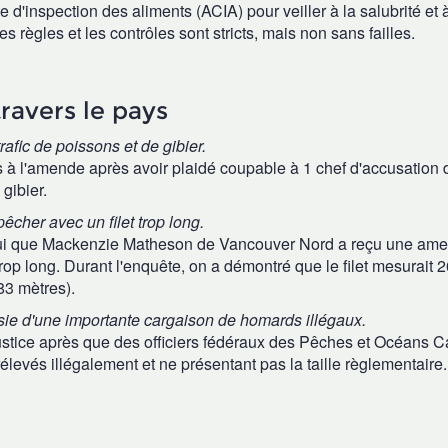
'inspection des aliments (ACIA) pour veiller à la salubrité et à
s règles et les contrôles sont stricts, mais non sans failles.
ravers le pays
fic de poissons et de gibier.
 l'amende après avoir plaidé coupable à 1 chef d'accusation d
gibier.
cher avec un filet trop long.
ui que Mackenzie Matheson de Vancouver Nord a reçu une am
rop long. Durant l'enquête, on a démontré que le filet mesurait 
183 mètres).
isie d'une importante cargaison de homards illégaux.
justice après que des officiers fédéraux des Pêches et Océans 
levés illégalement et ne présentant pas la taille règlementaire.