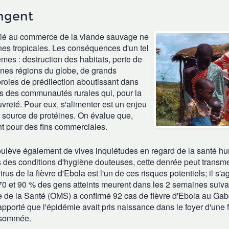
ngent
f lié au commerce de la viande sauvage ne
es tropicales. Les conséquences d'un tel
es : destruction des habitats, perte de
aines régions du globe, de grands
proies de prédilection aboutissant dans
s des communautés rurales qui, pour la
uvreté. Pour eux, s'alimenter est un enjeu
e source de protéines. On évalue que,
nt pour des fins commerciales.
oulève également de vives inquiétudes en regard de la santé h
des conditions d'hygiène douteuses, cette denrée peut transme
us de la fièvre d'Ebola est l'un de ces risques potentiels; il s'ag
e 70 et 90 % des gens atteints meurent dans les 2 semaines suiva
le de la Santé (OMS) a confirmé 92 cas de fièvre d'Ebola au Gab
porté que l'épidémie avait pris naissance dans le foyer d'une f
onsommée.