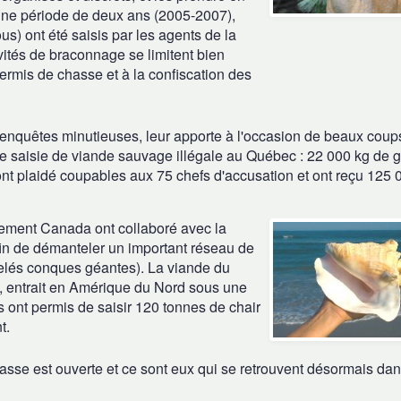
r une période de deux ans (2005-2007),
us) ont été saisis par les agents de la
vités de braconnage se limitent bien
rmis de chasse et à la confiscation des
 enquêtes minutieuses, leur apporte à l'occasion de beaux coup
sse saisie de viande sauvage illégale au Québec : 22 000 kg de g
nt plaidé coupables aux 75 chefs d'accusation et ont reçu 125 
nement Canada ont collaboré avec la
fin de démanteler un important réseau de
elés conques géantes).
La viande du
 entrait en Amérique du Nord sous une
 ont permis de saisir 120 tonnes de chair
t.
chasse est ouverte et ce sont eux qui se retrouvent désormais dan