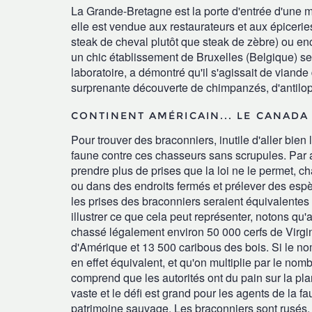
La Grande-Bretagne est la porte d'entrée d'une 
elle est vendue aux restaurateurs et aux épicerie
steak de cheval plutôt que steak de zèbre) ou en
un chic établissement de Bruxelles (Belgique) s
laboratoire, a démontré qu'il s'agissait de viande
surprenante découverte de chimpanzés, d'antilo
CONTINENT AMÉRICAIN... LE CANADA
Pour trouver des braconniers, inutile d'aller bien 
faune contre ces chasseurs sans scrupules. Par 
prendre plus de prises que la loi ne le permet, 
ou dans des endroits fermés et prélever des es
les prises des braconniers seraient équivalentes
illustrer ce que cela peut représenter, notons q
chassé légalement environ 50 000 cerfs de Virgin
d'Amérique et 13 500 caribous des bois.
Si le no
en effet équivalent, et qu'on multiplie par le nomb
comprend que les autorités ont du pain sur la p
vaste et le défi est grand pour les agents de la f
patrimoine sauvage. Les braconniers sont rusés, o