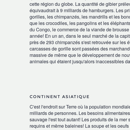
cette région du globe. La quantité de gibier prél
équivaudrait à 9 milliards de hamburgers.
Les pri
gorilles, les chimpanzés, les mandrills et les b
que les crocodiles, les pangolins et les éléphan
du Congo, le commerce de la viande de brousse e
année!
En un an, dans le seul marché de la capit
près de 293 chimpanzés s'est retrouvée sur les 
carcasses de gorille sont passées des marchan
massive de même que le développement de nouve
animales qui étaient jusqu'alors inaccessibles 
CONTINENT ASIATIQUE
C'est l'endroit sur Terre où la population mondiale
milliards de personnes. Les besoins alimentaires s
sauvage l'est tout autant! Les produits de la mer 
requins et même baleines!
La soupe et les oeufs 