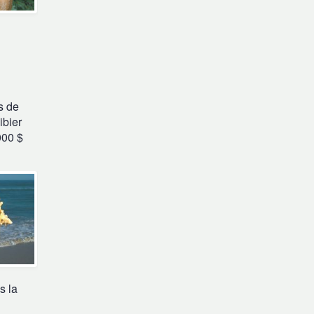
s de
ibier
000 $
s la