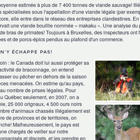
moyenne estimée à plus de 7 400 tonnes de viande sauvage! Illé
s spécialisées sous l'appellation d'une viande légale (par exem
core, elle entre dans le réseau des entreprises clandestines. En
ervait une viande bouillie nommée « makaku ». Une analyse du p
 de bras de primates! Toujours à Bruxelles, des inspecteurs ont fa
pes et de porcs-épics pendus au plafond d'un commerce.
 N'Y ÉCHAPPE PAS!
loin : le Canada doit lui aussi protéger sa
activité de braconnage, on entend
chasser ou pêcher en dehors de la saison
pèces menacées.
On estime qu'au pays,
 au nombre de prises légales. Pour
u'au Québec seulement, en 2007, on a
ie, 25 000 orignaux, 4 500 ours noirs
mbre d'animaux chassés illégalement est
re de provinces et de territoires, on
lanche! Malheureusement, le pays est
aune chargés de veiller sur notre
rganisés et discrets, et les prendre en