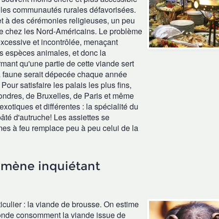
 les communautés rurales défavorisées.
 et à des cérémonies religieuses, un peu
âce chez les Nord-Américains. Le problème
 excessive et incontrôlée, menaçant
s espèces animales, et donc la
mant qu'une partie de cette viande sert
a faune serait dépecée chaque année
!
Pour satisfaire les palais les plus fins,
ondres, de Bruxelles, de Paris et même
otiques et différentes : la spécialité du
té d'autruche! Les assiettes se
rmes à feu remplace peu à peu celui de la
omène inquiétant
ticulier : la viande de brousse. On estime
monde consomment la viande issue de