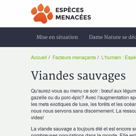
Aller
Aller
au
au
menu
contenu
principal
principal
Mise en situation
Dame Nature se dé
Accueil
Facteurs menaçants
L'humain : Espè
Viandes sauvages
Qu'aurez-vous au menu ce soir : bœuf aux légumes,
gazelle ou du porc-épic? Avec l'augmentation sp
les mets exotiques de luxe, les forêts et les o
nous nous servons sans discernement. La ressource
vides!
La viande sauvage a toujours été et est encore 
nombreuses populations dans le monde. Elle est