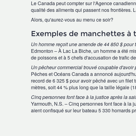
Le Canada peut compter sur l'Agence canadienne d
qualité des aliments qui passent nos frontières. Le
Alors, qu'aurez-vous au menu ce soir?
Exemples de manchettes à t
Un homme reçoit une amende de 44 850 $ pour tra
Edmonton – À Lac La Biche, un homme a été mis à
de poissons et à 5 chefs d'accusation de trafic de 
Un pêcheur commercial trouvé coupable d'avoir pê
Pêches et Océans Canada a annoncé aujourd'h
record de 6 325 $ pour avoir pêché avec un filet t
mètres, soit 44 % plus long que la taille légale (
Cinq personnes font face à la justice après la sa
Yarmouth, N.S. – Cinq personnes font face à la 
aient confisqué sur leur bateau 5 330 homards pré