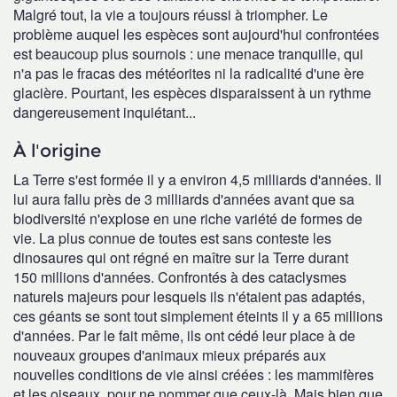
Malgré tout, la vie a toujours réussi à triompher. Le
problème auquel les espèces sont aujourd'hui confrontées
est beaucoup plus sournois : une menace tranquille, qui
n'a pas le fracas des météorites ni la radicalité d'une ère
glacière. Pourtant, les espèces disparaissent à un rythme
dangereusement inquiétant...
À l'origine
La Terre s'est formée il y a environ 4,5 milliards d'années. Il
lui aura fallu près de 3 milliards d'années avant que sa
biodiversité n'explose en une riche variété de formes de
vie. La plus connue de toutes est sans conteste les
dinosaures qui ont régné en maître sur la Terre durant
150 millions d'années. Confrontés à des cataclysmes
naturels majeurs pour lesquels ils n'étaient pas adaptés,
ces géants se sont tout simplement éteints il y a 65 millions
d'années. Par le fait même, ils ont cédé leur place à de
nouveaux groupes d'animaux mieux préparés aux
nouvelles conditions de vie ainsi créées : les mammifères
et les oiseaux, pour ne nommer que ceux-là. Mais bien que