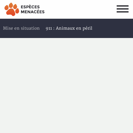
Aller
Aller
au
au
menu
contenu
principal
principal
Mise en situation
911 : Animaux en péril
Pourquoi sauvegarder
Zone activité