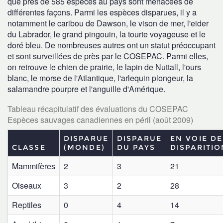
que près de 585 espèces au pays sont menacées de
différentes façons. Parmi les espèces disparues, il y a
notamment le caribou de Dawson, le vison de mer, l'eider
du Labrador, le grand pingouin, la tourte voyageuse et le
doré bleu. De nombreuses autres ont un statut préoccupant
et sont surveillées de près par le COSEPAC. Parmi elles,
on retrouve le chien de prairie, le lapin de Nuttall, l'ours
blanc, le morse de l'Atlantique, l'arlequin plongeur, la
salamandre pourpre et l'anguille d'Amérique.
Tableau récapitulatif des évaluations du COSEPAC
Espèces sauvages canadiennes en péril (août 2009)
DISPARUE
DISPARUE
EN VOIE DE
CLASSE
(MONDE)
DU PAYS
DISPARITIO
Mammifères
2
3
21
Oiseaux
3
2
28
Reptiles
0
4
14