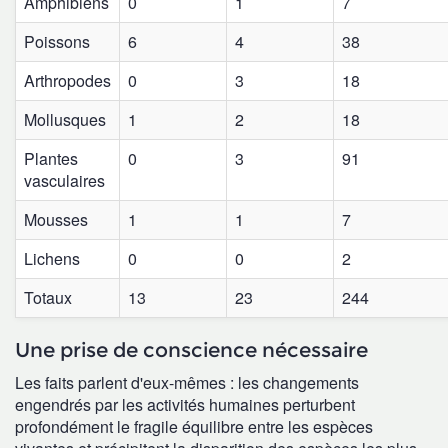
Amphibiens
0
1
7
Poissons
6
4
38
Arthropodes
0
3
18
Mollusques
1
2
18
Plantes
0
3
91
vasculaires
Mousses
1
1
7
Lichens
0
0
2
Totaux
13
23
244
Une prise de conscience nécessaire
Les faits parlent d'eux-mêmes : les changements
engendrés par les activités humaines perturbent
profondément le fragile équilibre entre les espèces